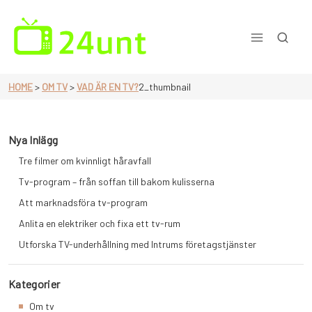
Skip
to
content
En sida för dig som älskar tv
HOME
>
OM TV
>
VAD ÄR EN TV?
2_thumbnail
Nya Inlägg
Tre filmer om kvinnligt håravfall
Tv-program – från soffan till bakom kulisserna
Att marknadsföra tv-program
Anlita en elektriker och fixa ett tv-rum
Utforska TV-underhållning med Intrums företagstjänster
Kategorier
Om tv