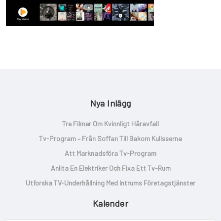
Nya Inlägg
Tre Filmer Om Kvinnligt Håravfall
Tv-Program – Från Soffan Till Bakom Kulisserna
Att Marknadsföra Tv-Program
Anlita En Elektriker Och Fixa Ett Tv-Rum
Utforska TV-Underhållning Med Intrums Företagstjänster
Kalender