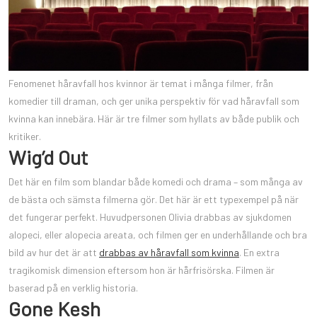
Fenomenet håravfall hos kvinnor är temat i många filmer, från
komedier till draman, och ger unika perspektiv för vad håravfall som
kvinna kan innebära. Här är tre filmer som hyllats av både publik och
kritiker.
Wig’d Out
Det här en film som blandar både komedi och drama – som många av
de bästa och sämsta filmerna gör. Det här är ett typexempel på när
det fungerar perfekt. Huvudpersonen Olivia drabbas av sjukdomen
alopeci, eller alopecia areata, och filmen ger en underhållande och bra
bild av hur det är att
drabbas av håravfall som kvinna
. En extra
tragikomisk dimension eftersom hon är hårfrisörska. Filmen är
baserad på en verklig historia.
Gone Kesh