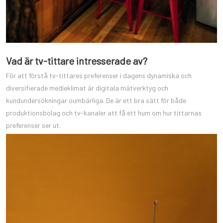
Vad är tv-tittare intresserade av?
För att förstå tv-tittares preferenser i dagens dynamiska och
diversifierade medieklimat är digitala mätverktyg och
kundundersökningar oumbärliga. De är ett bra sätt för både
produktionsbolag och tv-kanaler att få ett hum om hur tittarnas
preferenser ser ut.