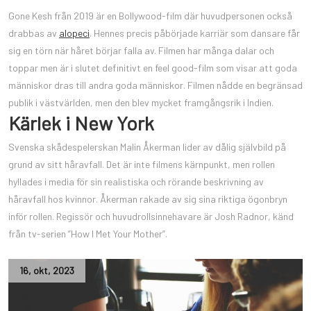
Gone Kesh från 2019 är en Bollywood-film där huvudpersonen också
drabbas av
alopeci
. Hennes precis påbörjade karriär som dansare får
sig en törn när håret börjar falla av. Filmen har många dalar och
toppar men är i slutet definitivt en feel good-film som visar att goda
människor dras till andra goda människor. Filmen nådde en begränsad
publik i västvärlden, men den blev mycket framgångsrik i Indien.
Kärlek i New York
Svenska skådespelerskan Malin Åkerman lider av dålig självbild på
grund av sitt håravfall. Det är inte filmens kärnpunkt, men rollen
hyllades i media för sin realistiska och rörande beskrivning av
håravfall hos kvinnor. Åkerman rakade av sig sina riktiga ögonbryn
inför rollen. Regissör och huvudrollsinnehavare är Josh Radnor, känd
från tv-serien ”How I Met Your Mother”.
16
,
okt
,
2023