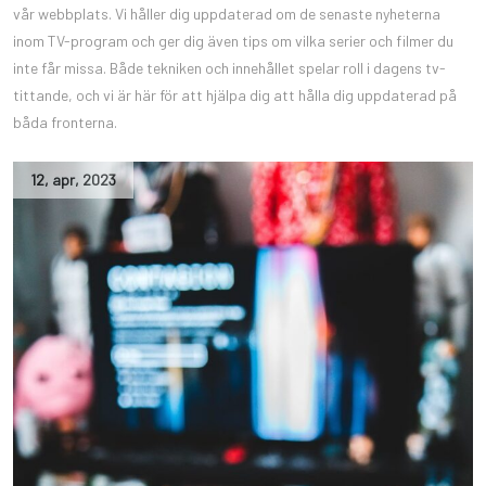
vår webbplats. Vi håller dig uppdaterad om de senaste nyheterna
inom TV-program och ger dig även tips om vilka serier och filmer du
inte får missa. Både tekniken och innehållet spelar roll i dagens tv-
tittande, och vi är här för att hjälpa dig att hålla dig uppdaterad på
båda fronterna.
12
,
apr
,
2023