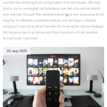
avstånd ska skicka ljud och rörliga bilder till en mottagare. När man
pratar om tv i vardagligt tal förknippar man det ofta med en skärm
som man kan titta på. Men tekniken bakom
tv
är mer avancerad än så.
Idag har tv-tekniken utvecklats markant och det ligger i mångas
vardag att man tittar på en film eller ett tv-program nästan dagligen.
Det lanseras nya tv-program och filmer konstant och det kommer
fortsätta än i framtiden.
20
,
aug
,
2023