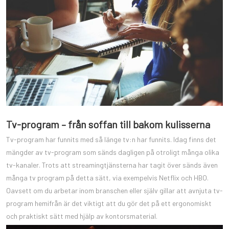
Tv-program – från soffan till bakom kulisserna
Tv-program har funnits med så länge tv:n har funnits. Idag finns det
mängder av tv-program som sänds dagligen på otroligt många olika
tv-kanaler. Trots att streamingtjänsterna har tagit över sänds även
många tv program på detta sätt, via exempelvis Netflix och HBO.
Oavsett om du arbetar inom branschen eller själv gillar att avnjuta tv-
program hemifrån är det viktigt att du gör det på ett ergonomiskt
och praktiskt sätt med hjälp av kontorsmaterial.