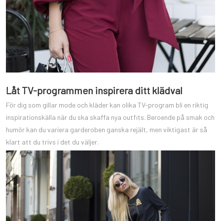
Låt TV-programmen inspirera ditt klädval
För dig som gillar mode och kläder kan olika TV-program bli en riktig
inspirationskälla när du ska skaffa nya outfits. Beroende på smak och
humör kan du variera garderoben ganska rejält, men viktigast är så
klart att du trivs i det du väljer.