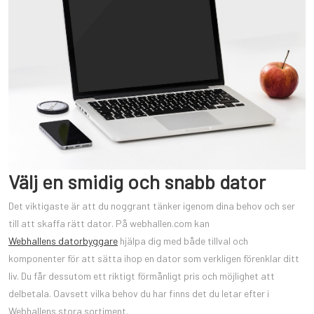
Välj en smidig och snabb dator
Det viktigaste är att du noggrant tänker igenom dina behov och ser
till att skaffa rätt dator. På webhallen.com kan
Webhallens datorbyggare
hjälpa dig med både tillval och
komponenter för att sätta ihop en dator som verkligen förenklar ditt
liv. Du får dessutom ett riktigt förmånligt pris och möjlighet att
delbetala. Oavsett vilka behov du har finns det du letar efter i
Webhallens stora sortiment.