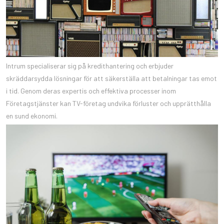
Intrum specialiserar sig på kredithantering och erbjuder
skräddarsydda lösningar för att säkerställa att betalningar tas emot
i tid. Genom deras expertis och effektiva processer inom
Företagstjänster kan TV-företag undvika förluster och upprätthålla
en sund ekonomi.