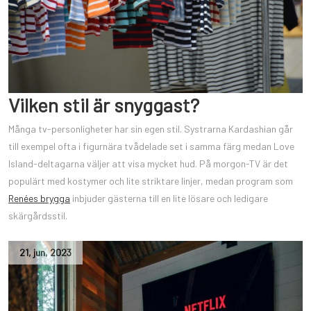
Vilken stil är snyggast?
Många tv-personligheter har sin egen stil. Systrarna Kardashian går
till exempel ofta i figurnära tvådelade set i samma färg medan Love
Island-deltagarna väljer att visa mycket hud. På morgon-TV är det
populärt med kostymer och lite striktare linjer, medan program som
Renées brygga
inbjuder gästerna till en lite lösare och ledigare
skärgårdsstil.
21
,
jun
,
2023