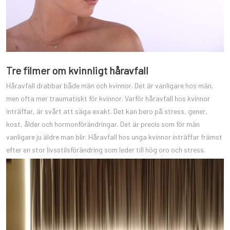
Tre filmer om kvinnligt håravfall
Håravfall drabbar både män och kvinnor. Det är vanligare hos män,
men ofta mer traumatiskt för kvinnor. Varför håravfall hos kvinnor
inträffar, är svårt att säga exakt. Det kan bero på stress, gener,
kost, ålder och hormonförändringar. Det är precis som för män
vanligare ju äldre man blir. Håravfall hos unga kvinnor inträffar främst
efter en stor livsstilsförändring som leder till hög oro och stress.