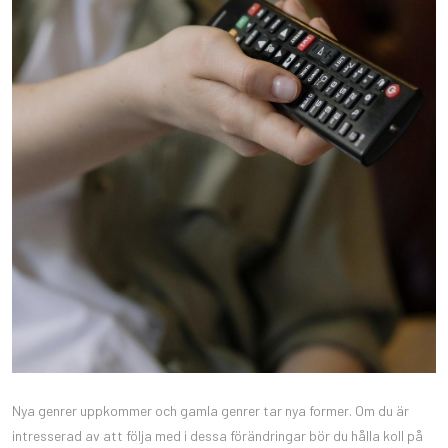
Nya genrer uppkommer och gamla genrer tar nya former. Om du är
intresserad av att följa med i dessa förändringar bör du hålla koll på