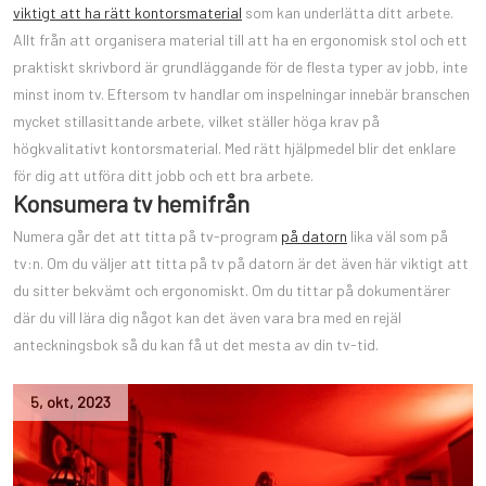
viktigt att ha rätt kontorsmaterial
som kan underlätta ditt arbete.
Allt från att organisera material till att ha en ergonomisk stol och ett
praktiskt skrivbord är grundläggande för de flesta typer av jobb, inte
minst inom tv. Eftersom tv handlar om inspelningar innebär branschen
mycket stillasittande arbete, vilket ställer höga krav på
högkvalitativt kontorsmaterial. Med rätt hjälpmedel blir det enklare
för dig att utföra ditt jobb och ett bra arbete.
Konsumera tv hemifrån
Numera går det att titta på tv-program
på datorn
lika väl som på
tv:n. Om du väljer att titta på tv på datorn är det även här viktigt att
du sitter bekvämt och ergonomiskt. Om du tittar på dokumentärer
där du vill lära dig något kan det även vara bra med en rejäl
anteckningsbok så du kan få ut det mesta av din tv-tid.
5
,
okt
,
2023