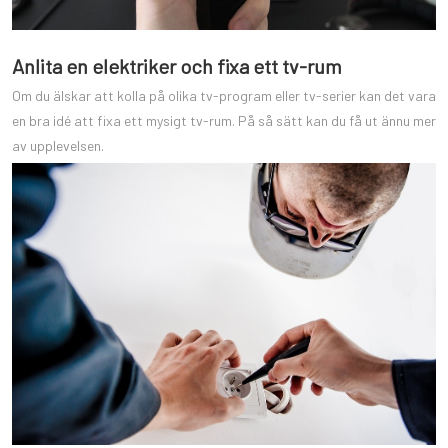
Anlita en elektriker och fixa ett tv-rum
Om du älskar att kolla på olika tv-program eller tv-serier kan det vara
en bra idé att fixa ett mysigt tv-rum. På så sätt kan du få ut ännu mer
av upplevelsen.