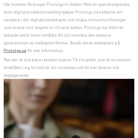
Här kommer företaget Prototyp in i bilden. Med sin spetskompetens
inom digital produktutveckling hjälper Prototyp sina klienter att
navigera i det digitala landskapet och skapa innovativa lösningar
som svarar mot dagens tv-tittares behov. Prototyp har blivit en
ledande aktör inom området för att utveckla den senaste
generationen av medieplattformar. Besök deras webbplats på
Prototyp.se
för mer information.
Men det är inte bara tekniken bakom TV-tittandet som är intressant.
Innehållet i sig fortsätter att utvecklas och bli mer diverse och
engagerande.