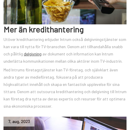
Mer än kredithantering
Utöver kredithantering erbjuder Intrum också delgivningstjänster som
kan vara till nytta för TV-branschen. Genom att tillhandahålla snabb
och pålitlig
delgivning
av dokument och information kan Intrum
underlätta kommunikationen mellan olika aktörer inom TV-industrin.
Med Intrums företagstjänster kan TV-företag, och självklart även
andra typer av medieföretag, fokusera på att producera
högkvalitativt innehåll och skapa en fantastisk upplevelse för sina
tittare. Genom att outsourca kredithantering och delgivning till Intrum
kan företag dra nytta av deras expertis och resurser för att optimera
sina ekonomiska processer.
7
,
aug
,
2023