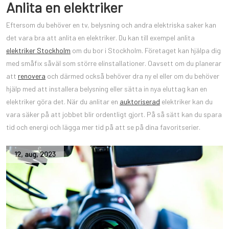
Anlita en elektriker
Eftersom du behöver en tv, belysning och andra elektriska saker kan
det vara bra att anlita en elektriker. Du kan till exempel anlita
elektriker Stockholm
om du bor i Stockholm. Företaget kan hjälpa dig
med småfix såväl som större elinstallationer. Oavsett om du planerar
att
renovera
och därmed också behöver dra ny el eller om du behöver
hjälp med att installera belysning eller sätta in nya eluttag kan en
elektriker göra det. När du anlitar en
auktoriserad
elektriker kan du
vara säker på att jobbet blir ordentligt gjort. På så sätt kan du spara
tid och energi och lägga mer tid på att se på dina favoritserier.
12
,
aug
,
2023