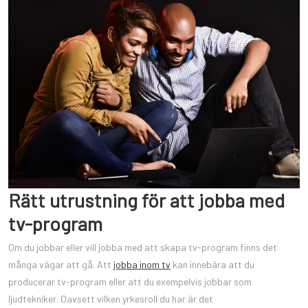
Rätt utrustning för att jobba med
tv-program
Om du jobbar eller vill jobba med att skapa tv-program finns det
många vägar att gå. Att
jobba inom tv
kan innebära att du
producerar tv-program eller att du exempelvis jobbar som
ljudtekniker. Oavsett vilken yrkesroll du har är det