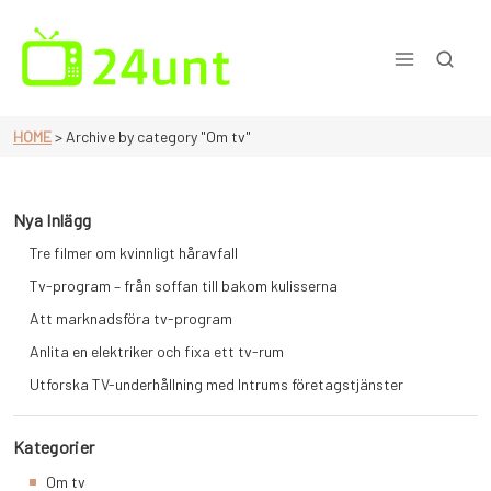
Skip
to
content
En sida för dig som älskar tv
HOME
>
Archive by category "Om tv"
Nya Inlägg
Tre filmer om kvinnligt håravfall
Tv-program – från soffan till bakom kulisserna
Att marknadsföra tv-program
Anlita en elektriker och fixa ett tv-rum
Utforska TV-underhållning med Intrums företagstjänster
Kategorier
Om tv