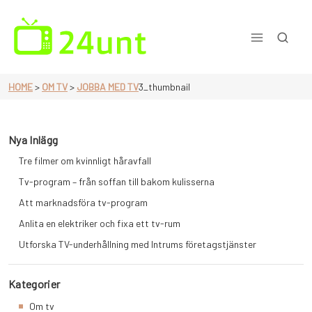
Skip
to
content
En sida för dig som älskar tv
HOME
>
OM TV
>
JOBBA MED TV
3_thumbnail
Nya Inlägg
Tre filmer om kvinnligt håravfall
Tv-program – från soffan till bakom kulisserna
Att marknadsföra tv-program
Anlita en elektriker och fixa ett tv-rum
Utforska TV-underhållning med Intrums företagstjänster
Kategorier
Om tv