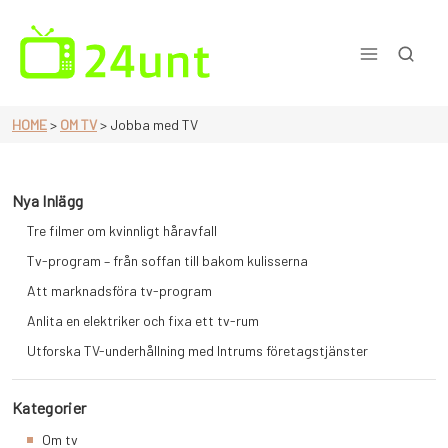
Skip
to
content
En sida för dig som älskar tv
HOME
>
OM TV
>
Jobba med TV
Nya Inlägg
Tre filmer om kvinnligt håravfall
Tv-program – från soffan till bakom kulisserna
Att marknadsföra tv-program
Anlita en elektriker och fixa ett tv-rum
Utforska TV-underhållning med Intrums företagstjänster
Kategorier
Om tv