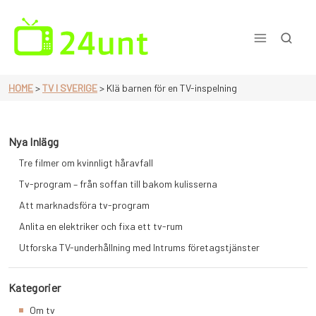
Skip
to
content
En sida för dig som älskar tv
HOME
>
TV I SVERIGE
>
Klä barnen för en TV-inspelning
Nya Inlägg
Tre filmer om kvinnligt håravfall
Tv-program – från soffan till bakom kulisserna
Att marknadsföra tv-program
Anlita en elektriker och fixa ett tv-rum
Utforska TV-underhållning med Intrums företagstjänster
Kategorier
Om tv