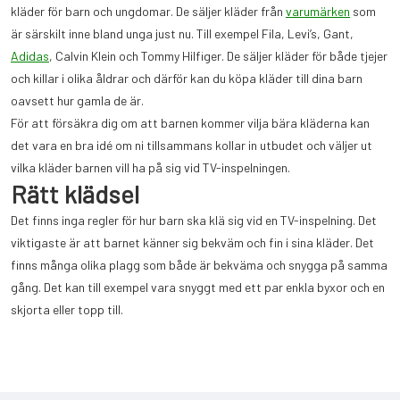
kläder för barn och ungdomar. De säljer kläder från
varumärken
som
är särskilt inne bland unga just nu. Till exempel Fila, Levi’s, Gant,
Adidas
, Calvin Klein och Tommy Hilfiger. De säljer kläder för både tjejer
och killar i olika åldrar och därför kan du köpa kläder till dina barn
oavsett hur gamla de är.
För att försäkra dig om att barnen kommer vilja bära kläderna kan
det vara en bra idé om ni tillsammans kollar in utbudet och väljer ut
vilka kläder barnen vill ha på sig vid TV-inspelningen.
Rätt klädsel
Det finns inga regler för hur barn ska klä sig vid en TV-inspelning. Det
viktigaste är att barnet känner sig bekväm och fin i sina kläder. Det
finns många olika plagg som både är bekväma och snygga på samma
gång. Det kan till exempel vara snyggt med ett par enkla byxor och en
skjorta eller topp till.