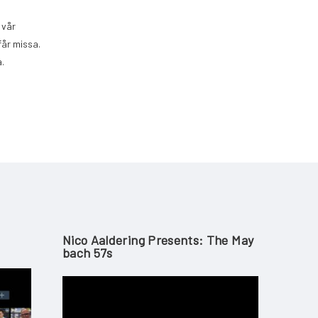
 vår
får missa.
a.
Nico Aaldering Presents: The May
Bach 57s