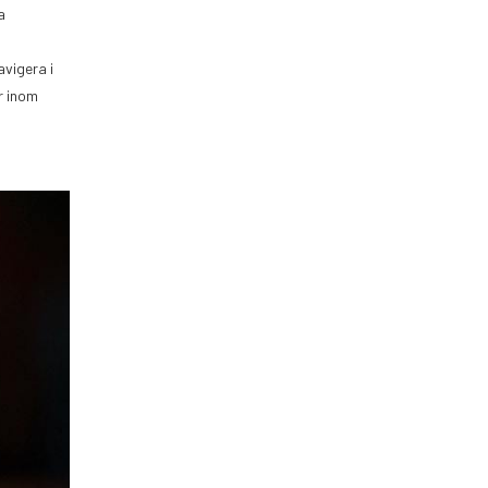
a
avigera i
r inom