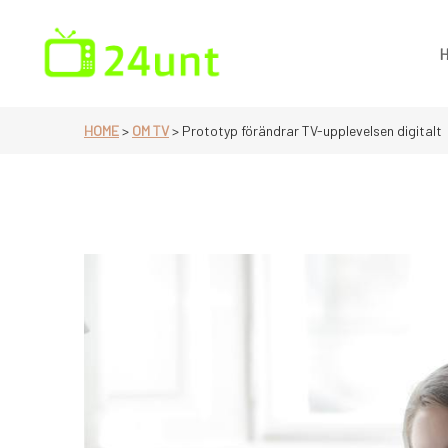
Skip
to
content
En sida för dig som älskar tv
HOME
>
OM TV
>
Prototyp förändrar TV-upplevelsen digitalt