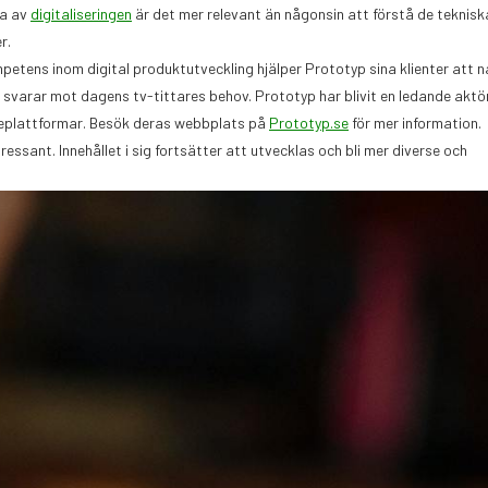
ra av
digitaliseringen
är det mer relevant än någonsin att förstå de teknisk
r.
etens inom digital produktutveckling hjälper Prototyp sina klienter att n
 svarar mot dagens tv-tittares behov. Prototyp har blivit en ledande aktö
ieplattformar. Besök deras webbplats på
Prototyp.se
för mer information.
ssant. Innehållet i sig fortsätter att utvecklas och bli mer diverse och