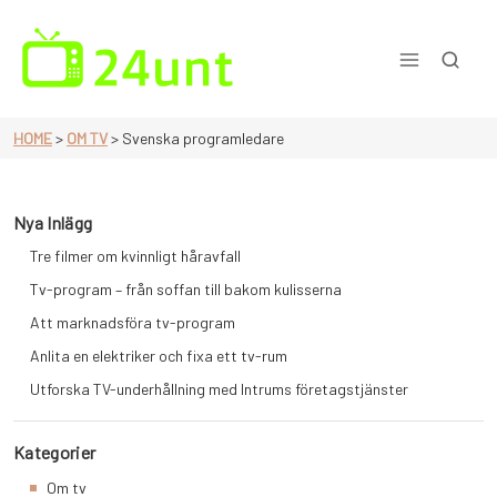
Skip
to
content
En sida för dig som älskar tv
HOME
>
OM TV
>
Svenska programledare
Nya Inlägg
Tre filmer om kvinnligt håravfall
Tv-program – från soffan till bakom kulisserna
Att marknadsföra tv-program
Anlita en elektriker och fixa ett tv-rum
Utforska TV-underhållning med Intrums företagstjänster
Kategorier
Om tv