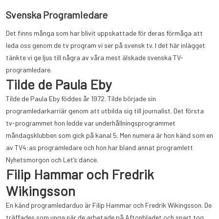
Svenska Programledare
Det finns många som har blivit uppskattade för deras förmåga att
leda oss genom de tv program vi ser på svensk tv. I det här inlägget
tänkte vi ge ljus till några av våra mest älskade svenska TV-
programledare.
Tilde de Paula Eby
Tilde de Paula Eby föddes år 1972. Tilde började sin
programledarkarriär genom att utbilda sig till journalist. Det första
tv-programmet hon ledde var underhållningsprogrammet
måndagsklubben som gick på kanal 5. Men numera är hon känd som en
av TV4:as programledare och hon har bland annat programlett
Nyhetsmorgon och Let’s dance.
Filip Hammar och Fredrik
Wikingsson
En känd programledarduo är Filip Hammar och Fredrik Wikingsson. De
träffades som unga när de arbetade
på Aftonbladet och snart tog