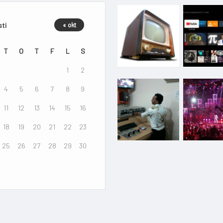
ti
« okt
T
O
T
F
L
S
1
2
4
5
6
7
8
9
11
12
13
14
15
16
18
19
20
21
22
23
25
26
27
28
29
30