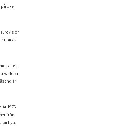
 på över
 eurovision
duktion av
mmet är ett
la världen.
säsong år
 år 1975.
her från
aren byts