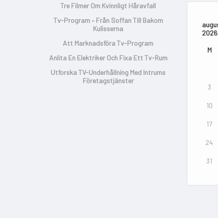
Tre Filmer Om Kvinnligt Håravfall
Tv-Program – Från Soffan Till Bakom
augus
Kulisserna
2026
Att Marknadsföra Tv-Program
M
Anlita En Elektriker Och Fixa Ett Tv-Rum
Utforska TV-Underhållning Med Intrums
Företagstjänster
3
10
17
24
31