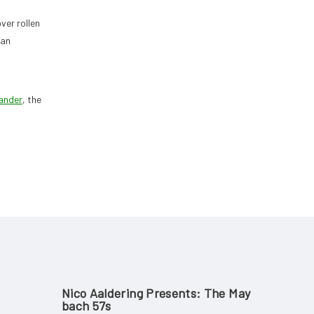
ver rollen
lan
ander
, the
Nico Aaldering Presents: The May
Bach 57s