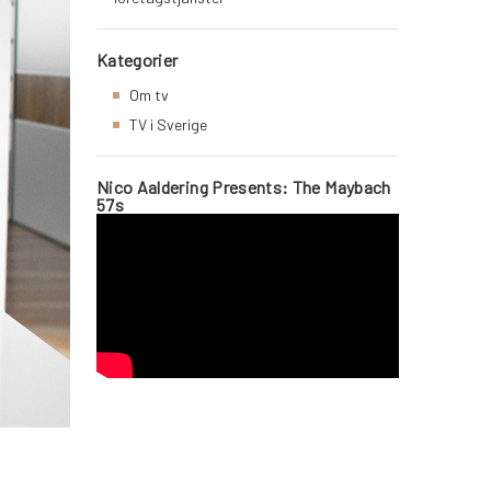
Kategorier
Om tv
TV i Sverige
Nico Aaldering Presents: The Maybach
57s