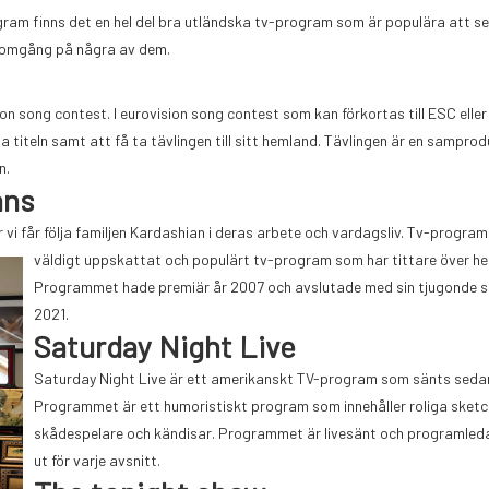
gram finns det en hel del bra utländska tv-program som är populära att se
genomgång på några av dem.
n song contest. I eurovision song contest som kan förkortas till ESC eller
a titeln samt att få ta tävlingen till sitt hemland. Tävlingen är en sampro
n.
ans
 vi får följa familjen Kardashian i deras arbete och vardagsliv. Tv-progra
väldigt uppskattat och populärt tv-program som har t
ittare över he
Programmet hade premiär år 2007 och avslutade med sin tjugonde 
2021.
Saturday Night Live
Saturday Night Live är ett amerikanskt TV-program som sänts sedan
Programmet är ett humoristiskt program som innehåller roliga sketc
skådespelare och kändisar. Programmet är livesänt och programled
ut för varje avsnitt.