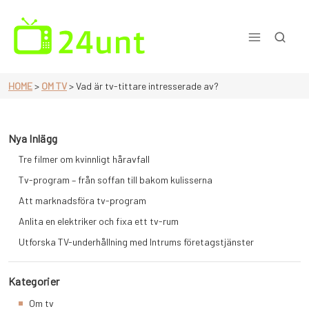
Skip
to
content
En sida för dig som älskar tv
HOME
>
OM TV
>
Vad är tv-tittare intresserade av?
Nya Inlägg
Tre filmer om kvinnligt håravfall
Tv-program – från soffan till bakom kulisserna
Att marknadsföra tv-program
Anlita en elektriker och fixa ett tv-rum
Utforska TV-underhållning med Intrums företagstjänster
Kategorier
Om tv