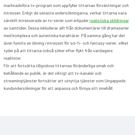
marknadsföra tv-program som uppfyller tittarnas förväntningar och
intressen. Enligt de senaste undersökningarna, verkar tittarna vara
särskilt intresserade av tv-serier som erbjuder
realistiska skildringar
av samtiden. Dessa inkluderar allt från dokumentärer till dramaserier
med komplexa och autentiska karaktärer. På samma gång har det
även funnits en ökning i intresset för sci-fi- och fantasy-serier, vilket
tyder på att tittarna också söker efter flykt från vardagens
realiteter.
För att fortsätta tillgodose tittarnas föränderliga smak och
behållande av publik, är det viktigt att tv-kanaler och
streamingtjänster fortsätter att utnyttja tjänster som Ungappeds
kundundersökningar för att anpassa och förnya sitt innehåll.