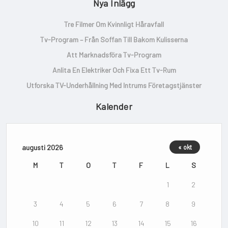
Nya Inlägg
Tre Filmer Om Kvinnligt Håravfall
Tv-Program – Från Soffan Till Bakom Kulisserna
Att Marknadsföra Tv-Program
Anlita En Elektriker Och Fixa Ett Tv-Rum
Utforska TV-Underhållning Med Intrums Företagstjänster
Kalender
augusti 2026
« okt
M
T
O
T
F
L
S
1
2
3
4
5
6
7
8
9
10
11
12
13
14
15
16