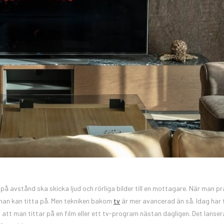
 på avstånd ska skicka ljud och rörliga bilder till en mottagare. När man p
 man kan titta på. Men tekniken bakom
tv
är mer avancerad än så. Idag har 
att man tittar på en film eller ett tv-program nästan dagligen. Det lanser