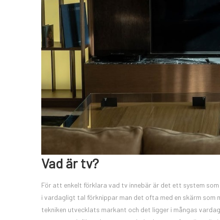
Vad är tv?
För att enkelt förklara vad tv innebär är det ett system som
i vardagligt tal förknippar man det ofta med en skärm som
tekniken utvecklats markant och det ligger i mångas vardag 