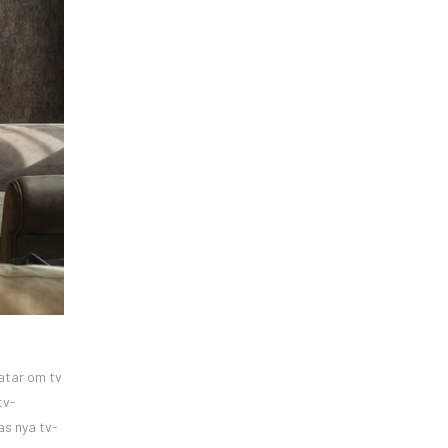
ratar om tv
tv-
as nya tv-