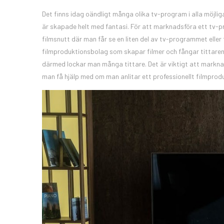
Det finns idag oändligt många olika tv-program i alla möjli
är skapade helt med fantasi. För att marknadsföra ett tv-pro
filmsnutt där man får se en liten del av tv-programmet eller 
filmproduktionsbolag som skapar filmer och fångar tittaren
därmed lockar man många tittare. Det är viktigt att marknad
man få hjälp med om man anlitar ett professionellt filmprod