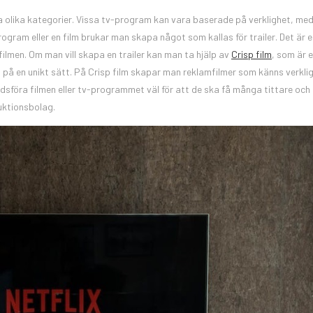
ga olika kategorier. Vissa tv-program kan vara baserade på verklighet, me
gram eller en film brukar man skapa något som kallas för trailer. Det är e
filmen. Om man vill skapa en trailer kan man ta hjälp av
Crisp film
, som är 
 på en unikt sätt. På Crisp film skapar man reklamfilmer som känns verkli
sföra filmen eller tv-programmet väl för att de ska få många tittare och
uktionsbolag.