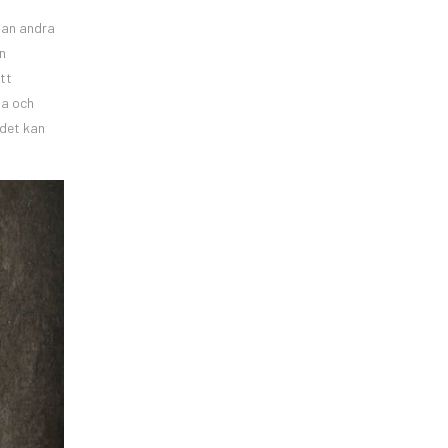
dan andra
n
ett
ga och
 det kan