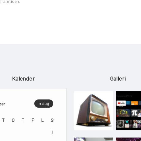
 framtiden.
Kalender
Galleri
ber
« aug
T
O
T
F
L
S
1