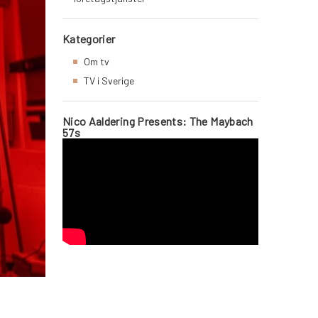
Kategorier
Om tv
TV i Sverige
Nico Aaldering Presents: The Maybach
57s