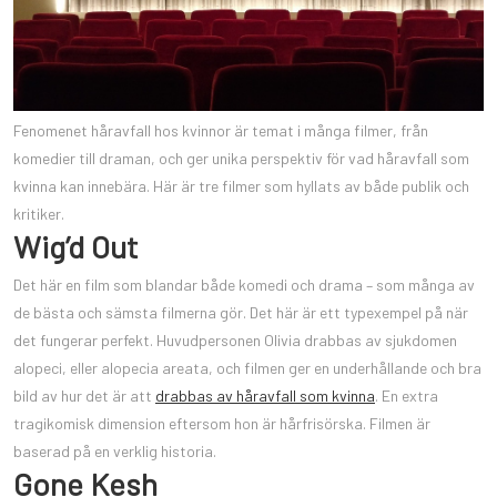
Fenomenet håravfall hos kvinnor är temat i många filmer, från
komedier till draman, och ger unika perspektiv för vad håravfall som
kvinna kan innebära. Här är tre filmer som hyllats av både publik och
kritiker.
Wig’d Out
Det här en film som blandar både komedi och drama – som många av
de bästa och sämsta filmerna gör. Det här är ett typexempel på när
det fungerar perfekt. Huvudpersonen Olivia drabbas av sjukdomen
alopeci, eller alopecia areata, och filmen ger en underhållande och bra
bild av hur det är att
drabbas av håravfall som kvinna
. En extra
tragikomisk dimension eftersom hon är hårfrisörska. Filmen är
baserad på en verklig historia.
Gone Kesh