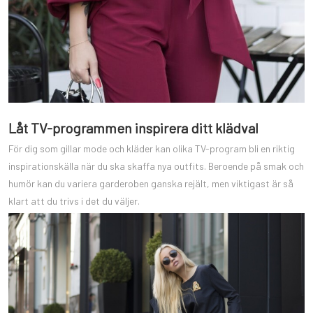
Låt TV-programmen inspirera ditt klädval
För dig som gillar mode och kläder kan olika TV-program bli en riktig
inspirationskälla när du ska skaffa nya outfits. Beroende på smak och
humör kan du variera garderoben ganska rejält, men viktigast är så
klart att du trivs i det du väljer.