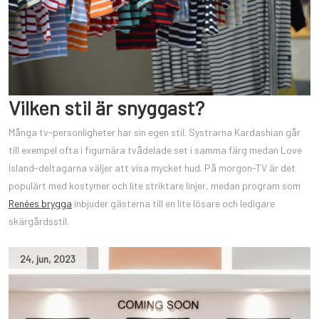
Vilken stil är snyggast?
Många tv-personligheter har sin egen stil. Systrarna Kardashian går
till exempel ofta i figurnära tvådelade set i samma färg medan Love
Island-deltagarna väljer att visa mycket hud. På morgon-TV är det
populärt med kostymer och lite striktare linjer, medan program som
Renées brygga
inbjuder gästerna till en lite lösare och ledigare
skärgårdsstil.
24
,
jun
,
2023