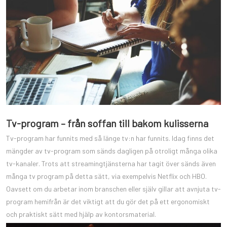
Tv-program – från soffan till bakom kulisserna
Tv-program har funnits med så länge tv:n har funnits. Idag finns det
mängder av tv-program som sänds dagligen på otroligt många olika
tv-kanaler. Trots att streamingtjänsterna har tagit över sänds även
många tv program på detta sätt, via exempelvis Netflix och HBO.
Oavsett om du arbetar inom branschen eller själv gillar att avnjuta tv-
program hemifrån är det viktigt att du gör det på ett ergonomiskt
och praktiskt sätt med hjälp av kontorsmaterial.