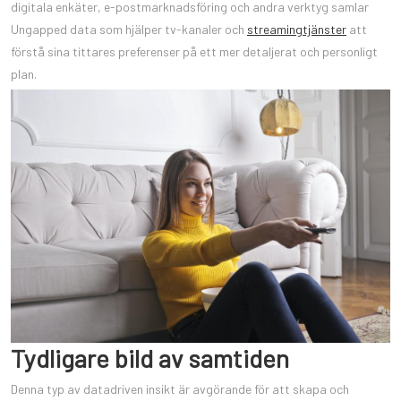
digitala enkäter, e-postmarknadsföring och andra verktyg samlar
Ungapped data som hjälper tv-kanaler och
streamingtjänster
att
förstå sina tittares preferenser på ett mer detaljerat och personligt
plan.
Tydligare bild av samtiden
Denna typ av datadriven insikt är avgörande för att skapa och