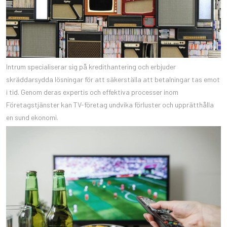
Intrum specialiserar sig på kredithantering och erbjuder
skräddarsydda lösningar för att säkerställa att betalningar tas emot
i tid. Genom deras expertis och effektiva processer inom
Företagstjänster kan TV-företag undvika förluster och upprätthålla
en sund ekonomi.