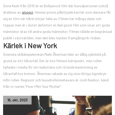
Gone Kesh från 2019 är en Bollywood-film där huvudpersonen också
drabbas av
alopeci
. Hennes precis påbörjade karriär som dansare får
sig en törn när håret börjar falla av. Filmen har många dalar och
toppar men är i slutet definitivt en feel good-film som visar att goda
människor dras till andra goda människor. Filmen nådde en begränsad
publik i västvärlden, men den blev mycket framgångsrik i Indien.
Kärlek i New York
Svenska skådespelerskan Malin Åkerman lider av dålig självbild på
grund av sitt håravfall. Det är inte filmens kärnpunkt, men rollen
hyllades i media för sin realistiska och rörande beskrivning av
håravfall hos kvinnor. Åkerman rakade av sig sina riktiga ögonbryn
inför rollen. Regissör och huvudrollsinnehavare är Josh Radnor, känd
från tv-serien ”How I Met Your Mother”.
16
,
okt
,
2023