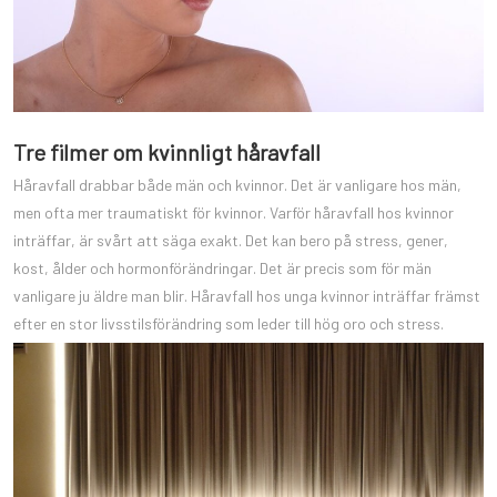
Tre filmer om kvinnligt håravfall
Håravfall drabbar både män och kvinnor. Det är vanligare hos män,
men ofta mer traumatiskt för kvinnor. Varför håravfall hos kvinnor
inträffar, är svårt att säga exakt. Det kan bero på stress, gener,
kost, ålder och hormonförändringar. Det är precis som för män
vanligare ju äldre man blir. Håravfall hos unga kvinnor inträffar främst
efter en stor livsstilsförändring som leder till hög oro och stress.