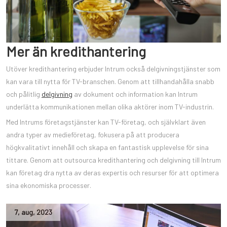
Mer än kredithantering
Utöver kredithantering erbjuder Intrum också delgivningstjänster som
kan vara till nytta för TV-branschen. Genom att tillhandahålla snabb
och pålitlig
delgivning
av dokument och information kan Intrum
underlätta kommunikationen mellan olika aktörer inom TV-industrin.
Med Intrums företagstjänster kan TV-företag, och självklart även
andra typer av medieföretag, fokusera på att producera
högkvalitativt innehåll och skapa en fantastisk upplevelse för sina
tittare. Genom att outsourca kredithantering och delgivning till Intrum
kan företag dra nytta av deras expertis och resurser för att optimera
sina ekonomiska processer.
7
,
aug
,
2023