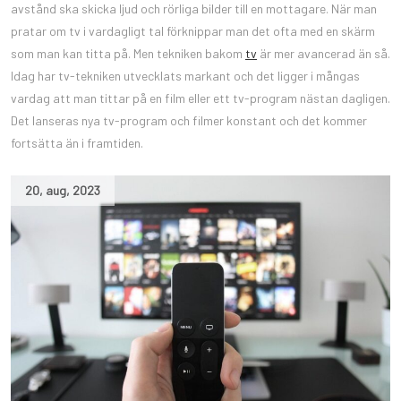
avstånd ska skicka ljud och rörliga bilder till en mottagare. När man
pratar om tv i vardagligt tal förknippar man det ofta med en skärm
som man kan titta på. Men tekniken bakom
tv
är mer avancerad än så.
Idag har tv-tekniken utvecklats markant och det ligger i mångas
vardag att man tittar på en film eller ett tv-program nästan dagligen.
Det lanseras nya tv-program och filmer konstant och det kommer
fortsätta än i framtiden.
20
,
aug
,
2023