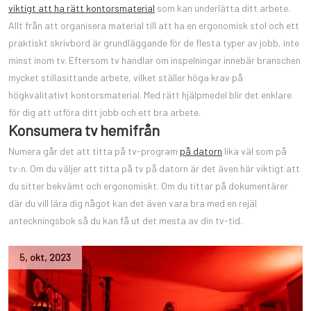
viktigt att ha rätt kontorsmaterial
som kan underlätta ditt arbete.
Allt från att organisera material till att ha en ergonomisk stol och ett
praktiskt skrivbord är grundläggande för de flesta typer av jobb, inte
minst inom tv. Eftersom tv handlar om inspelningar innebär branschen
mycket stillasittande arbete, vilket ställer höga krav på
högkvalitativt kontorsmaterial. Med rätt hjälpmedel blir det enklare
för dig att utföra ditt jobb och ett bra arbete.
Konsumera tv hemifrån
Numera går det att titta på tv-program
på datorn
lika väl som på
tv:n. Om du väljer att titta på tv på datorn är det även här viktigt att
du sitter bekvämt och ergonomiskt. Om du tittar på dokumentärer
där du vill lära dig något kan det även vara bra med en rejäl
anteckningsbok så du kan få ut det mesta av din tv-tid.
5
,
okt
,
2023