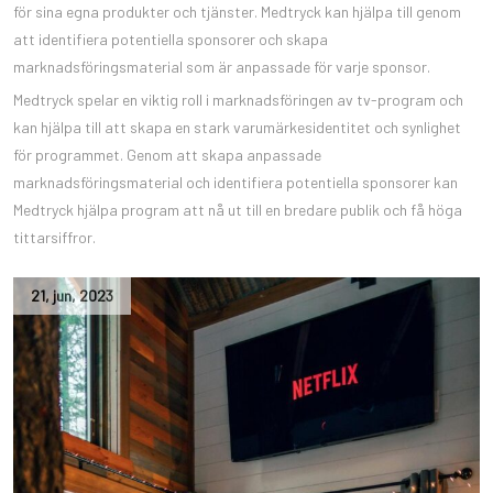
för sina egna produkter och tjänster. Medtryck kan hjälpa till genom
att identifiera potentiella sponsorer och skapa
marknadsföringsmaterial som är anpassade för varje sponsor.
Medtryck spelar en viktig roll i marknadsföringen av tv-program och
kan hjälpa till att skapa en stark varumärkesidentitet och synlighet
för programmet. Genom att skapa anpassade
marknadsföringsmaterial och identifiera potentiella sponsorer kan
Medtryck hjälpa program att nå ut till en bredare publik och få höga
tittarsiffror.
21
,
jun
,
2023