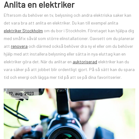
Anlita en elektriker
Eftersom du behöver en tv, belysning och andra elektriska saker kan
det vara bra att anlita en elektriker. Du kan till exempel anlita
elektriker Stockholm
om du bor i Stockholm. Företaget kan hjälpa dig
med småfix såväl som större elinstallationer. Oavsett om du planerar
att
renovera
och därmed också behöver dra ny el eller om du behöver
hjälp med att installera belysning eller sätta in nya eluttag kan en
elektriker göra det. När du anlitar en
auktoriserad
elektriker kan du
vara säker på att jobbet blir ordentligt gjort. På så sätt kan du spara
tid och energi och lägga mer tid på att se på dina favoritserier.
12
,
aug
,
2023