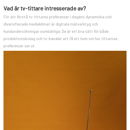
Vad är tv-tittare intresserade av?
För att förstå tv-tittares preferenser i dagens dynamiska och
diversifierade medieklimat är digitala mätverktyg och
kundundersökningar oumbärliga. De är ett bra sätt för både
produktionsbolag och tv-kanaler att få ett hum om hur tittarnas
preferenser ser ut.