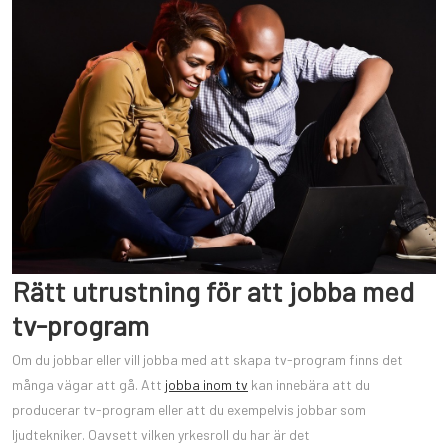
Rätt utrustning för att jobba med
tv-program
Om du jobbar eller vill jobba med att skapa tv-program finns det
många vägar att gå. Att
jobba inom tv
kan innebära att du
producerar tv-program eller att du exempelvis jobbar som
ljudtekniker. Oavsett vilken yrkesroll du har är det