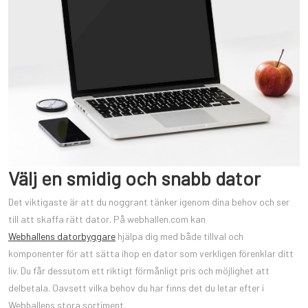
Välj en smidig och snabb dator
Det viktigaste är att du noggrant tänker igenom dina behov och ser
till att skaffa rätt dator. På webhallen.com kan
Webhallens datorbyggare
hjälpa dig med både tillval och
komponenter för att sätta ihop en dator som verkligen förenklar ditt
liv. Du får dessutom ett riktigt förmånligt pris och möjlighet att
delbetala. Oavsett vilka behov du har finns det du letar efter i
Webhallens stora sortiment.