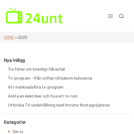
Skip
to
content
En sida för dig som älskar tv
HOME
>
2023
Nya Inlägg
Tre filmer om kvinnligt håravfall
Tv-program – från soffan till bakom kulisserna
Att marknadsföra tv-program
Anlita en elektriker och fixa ett tv-rum
Utforska TV-underhållning med Intrums företagstjänster
Kategorier
Om tv