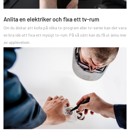
Anlita en elektriker och fixa ett tv-rum
Om du älskar att kolla på olika tv-program eller tv-serier kan det vara
en bra idé att fixa ett mysigt tv-rum. På så sätt kan du få ut ännu mer
av upplevelsen.